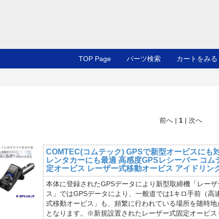
TOP Page
パーツ検索
カートをみる
前へ |
1
| 次へ
COMTEC(コムテック)
GPSで新型オービスにも
レンタカーにも最適 高感度GPSレシーバー コムテッ
定オービス レーザー式移動オービス アイドリン
本体に登録されたGPSデータにより新型取締機「レー
ス」ではGPSデータにより、一般道では1キロ手前（高
式移動オービス」も、頻繁に行われている場所を随時地
となります。※新規設置されたレーザー式固定オービス