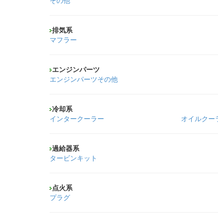
その他
排気系
マフラー
エンジンパーツ
エンジンパーツその他
冷却系
インタークーラー
オイルクー
過給器系
タービンキット
点火系
プラグ