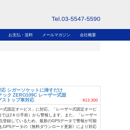
Tel.
03-5547-5590
お支払・送料
メールマガジン
会社概要
対応 シガーソケットに挿すだけ
ク ZERO109C レーザー式固
グストップ車対応
¥13,300
ザー式固定オービス」に対応。「レーザー式固定オービ
速では2キロ手前）から警報します。また、「レーザー
点登録しているため、最新のGPSデータで警報が可能
もGPSデータの《無料ダウンロード更新》により対応