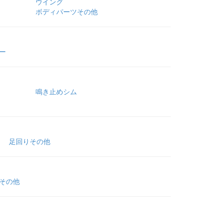
ウイング
ボディパーツその他
ー
鳴き止めシム
足回りその他
その他