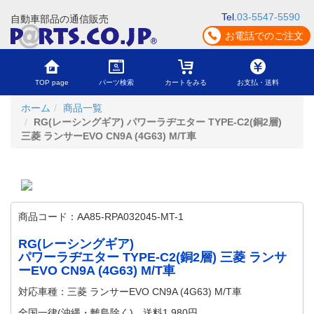
Tel.
03-5547-5590
自動車部品の通信販売
お電話でのご注文
TOP page
パーツ検索
カートをみる
お支払・送料
ホーム
商品一覧
RG(レーシングギア) パワーラヂエター TYPE-C2(銅2層)
三菱 ランサーEVO CN9A (4G63) M/T車
商品コード：AA85-RPA032045-MT-1
RG(レーシングギア)
パワーラヂエター TYPE-C2(銅2層) 三菱 ランサ
ーEVO CN9A (4G63) M/T車
対応車種：三菱 ランサーEVO CN9A (4G63) M/T車
全国一律(沖縄・離島除く) 送料1,980円