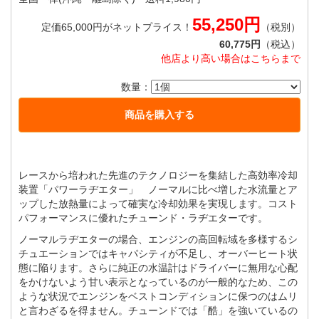
55,250円
定価65,000円がネットプライス！
（税別）
60,775円
（税込）
他店より高い場合はこちらまで
数量：
レースから培われた先進のテクノロジーを集結した高効率冷却
装置「パワーラヂエター」 ノーマルに比べ増した水流量とア
ップした放熱量によって確実な冷却効果を実現します。コスト
パフォーマンスに優れたチューンド・ラヂエターです。
ノーマルラヂエターの場合、エンジンの高回転域を多様するシ
チュエーションではキャパシティが不足し、オーバーヒート状
態に陥ります。さらに純正の水温計はドライバーに無用な心配
をかけないよう甘い表示となっているのが一般的なため、この
ような状況でエンジンをベストコンディションに保つのはムリ
と言わざるを得ません。チューンドでは「酷」を強いているの