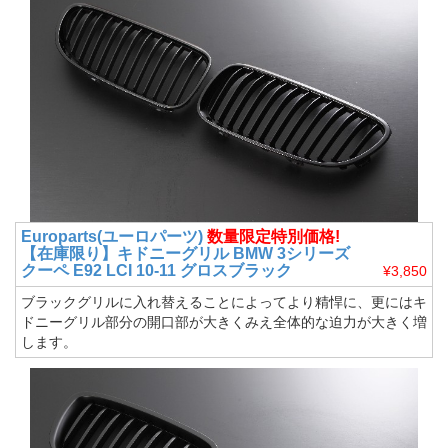
Europarts(ユーロパーツ)
数量限定特別価格!
【在庫限り】キドニーグリル BMW 3シリーズ
クーペ E92 LCI 10-11 グロスブラック
¥3,850
ブラックグリルに入れ替えることによってより精悍に、更にはキ
ドニーグリル部分の開口部が大きくみえ全体的な迫力が大きく増
します。