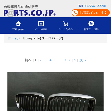
Tel.
03-5547-5590
自動車部品の通信販売
お電話でのご注文
TOP page
パーツ検索
カートをみる
お支払・送料
ホーム
Europarts(ユーロパーツ)
前へ |
1
|
2
|
3
|
4
|
5
|
6
|
7
|
8
|
9
|
次へ