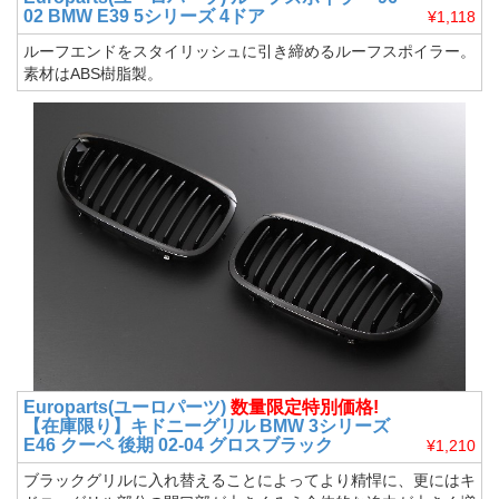
02 BMW E39 5シリーズ 4ドア
¥1,118
ルーフエンドをスタイリッシュに引き締めるルーフスポイラー。
素材はABS樹脂製。
Europarts(ユーロパーツ)
数量限定特別価格!
【在庫限り】キドニーグリル BMW 3シリーズ
E46 クーペ 後期 02-04 グロスブラック
¥1,210
ブラックグリルに入れ替えることによってより精悍に、更にはキ