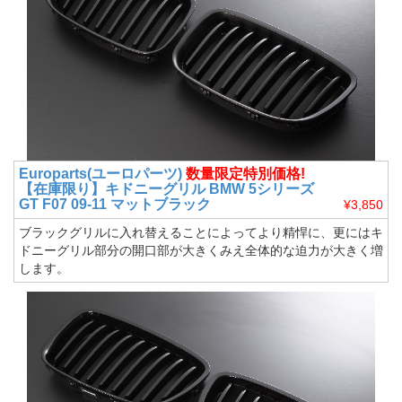
Europarts(ユーロパーツ)
数量限定特別価格!
【在庫限り】キドニーグリル BMW 5シリーズ
GT F07 09-11 マットブラック
¥3,850
ブラックグリルに入れ替えることによってより精悍に、更にはキ
ドニーグリル部分の開口部が大きくみえ全体的な迫力が大きく増
します。