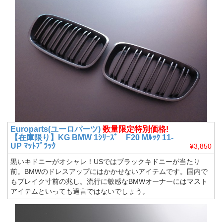
Europarts(ユーロパーツ)
数量限定特別価格!
【在庫限り】KG BMW 1ｼﾘｰｽﾞ F20 Mﾙｯｸ 11-
UP ﾏｯﾄﾌﾞﾗｯｸ
¥3,850
黒いキドニーがオシャレ！USではブラックキドニーが当たり
前。BMWのドレスアップにはかかせないアイテムです。国内で
もブレイク寸前の兆し。流行に敏感なBMWオーナーにはマスト
アイテムといっても過言ではないでしょう。