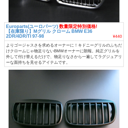
Europarts(ユーロパーツ)
数量限定特別価格!
【在庫限り】Mグリル クローム BMW E36
2DR/4DR/TI 97-98
¥440
よりゴージャスさを求めるオーナーに！キドニーグリルのふちだ
けクロームじゃ物足りないBMWオーナーに朗報。純正グリルを
外して付け替えるだけで、物足りなさから一遍してラグジュアリ
ーな面持ちを見せるアイテムです。