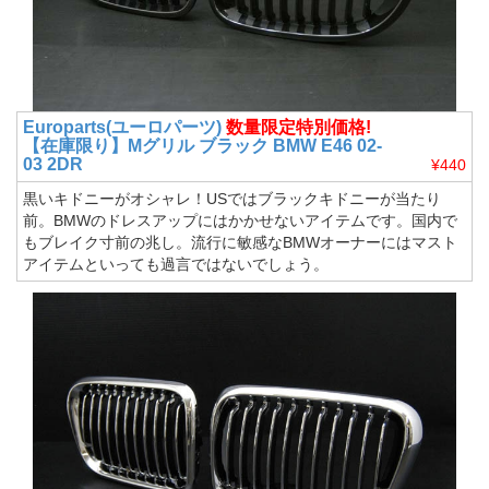
Europarts(ユーロパーツ)
数量限定特別価格!
【在庫限り】Mグリル ブラック BMW E46 02-
03 2DR
¥440
黒いキドニーがオシャレ！USではブラックキドニーが当たり
前。BMWのドレスアップにはかかせないアイテムです。国内で
もブレイク寸前の兆し。流行に敏感なBMWオーナーにはマスト
アイテムといっても過言ではないでしょう。