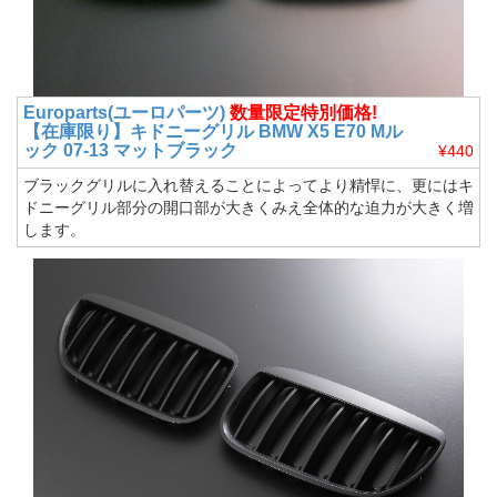
Europarts(ユーロパーツ)
数量限定特別価格!
【在庫限り】キドニーグリル BMW X5 E70 Mル
ック 07-13 マットブラック
¥440
ブラックグリルに入れ替えることによってより精悍に、更にはキ
ドニーグリル部分の開口部が大きくみえ全体的な迫力が大きく増
します。