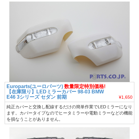
Europarts(ユーロパーツ)
数量限定特別価格!
【在庫限り】LEDミラーカバー 98-03 BMW
E46 3シリーズ セダン 前期
¥1,650
純正カバーと交換し配線するだけの簡単作業でLEDミラーになり
ます。カバータイプなのでヒータミラーや電動ミラーなどの機能
を損なうことがありません。