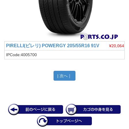
PIRELLI(ピレリ)
POWERGY 205/55R16 91V
¥20,064
IPCode:4005700
|
次へ