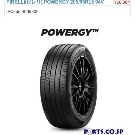
PIRELLI(ピレリ)
POWERGY 205/65R15 94V
¥16,984
IPCode:4005300