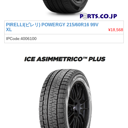
PIRELLI(ピレリ)
POWERGY 215/60R16 99V
XL
¥18,568
IPCode:4006100