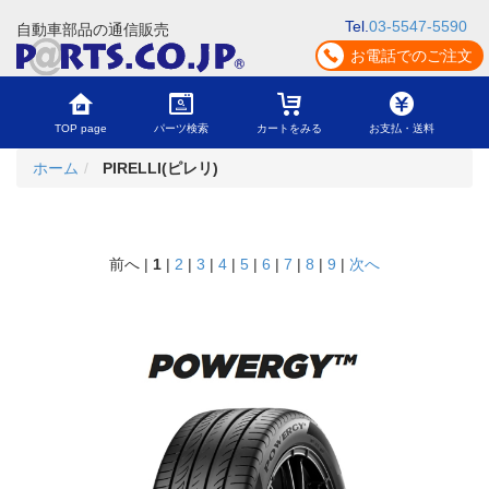
Tel.
03-5547-5590
自動車部品の通信販売
お電話でのご注文
TOP page
パーツ検索
カートをみる
お支払・送料
ホーム
PIRELLI(ピレリ)
前へ |
1
|
2
|
3
|
4
|
5
|
6
|
7
|
8
|
9
|
次へ